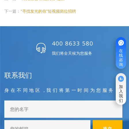
下一篇：
"寻找发光的你”短视频岗位招聘
400 8633 580

在
我们将全天候为您服务
线
咨
询
联系我们

加
身 在 不 同 地 区 ，我 们 将 第 一 时 间 为 您 服 务
入
我
们
提交